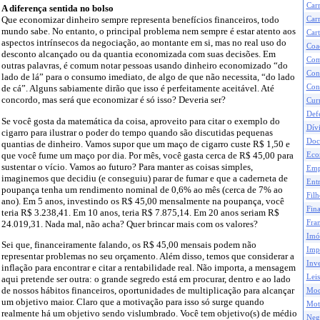
Car
A diferença sentida no bolso
Que economizar dinheiro sempre representa benefícios financeiros, todo
Carr
mundo sabe. No entanto, o principal problema nem sempre é estar atento aos
Cart
aspectos intrínsecos da negociação, ao montante em si, mas no real uso do
Coa
desconto alcançado ou da quantia economizada com suas decisões. Em
Com
outras palavras, é comum notar pessoas usando dinheiro economizado “do
Con
lado de lá” para o consumo imediato, de algo de que não necessita, “do lado
Con
de cá”. Alguns sabiamente dirão que isso é perfeitamente aceitável. Até
concordo, mas será que economizar é só isso? Deveria ser?
Curr
Def
Se você gosta da matemática da coisa, aproveito para citar o exemplo do
Dívi
cigarro para ilustrar o poder do tempo quando são discutidas pequenas
Doc
quantias de dinheiro. Vamos supor que um maço de cigarro custe R$ 1,50 e
que você fume um maço por dia. Por mês, você gasta cerca de R$ 45,00 para
Eco
sustentar o vício. Vamos ao futuro? Para manter as coisas simples,
Emp
imaginemos que decidiu (e conseguiu) parar de fumar e que a caderneta de
Ent
poupança tenha um rendimento nominal de 0,6% ao mês (cerca de 7% ao
Filh
ano). Em 5 anos, investindo os R$ 45,00 mensalmente na poupança, você
Fina
teria R$ 3.238,41. Em 10 anos, teria R$ 7.875,14. Em 20 anos seriam R$
24.019,31. Nada mal, não acha? Quer brincar mais com os valores?
Fran
Imó
Sei que, financeiramente falando, os R$ 45,00 mensais podem não
Impo
representar problemas no seu orçamento. Além disso, temos que considerar a
Inve
inflação para encontrar e citar a rentabilidade real. Não importa, a mensagem
Leis
aqui pretende ser outra: o grande segredo está em procurar, dentro e ao lado
de nossos hábitos financeiros, oportunidades de multiplicação para alcançar
Mod
um objetivo maior. Claro que a motivação para isso só surge quando
Mot
realmente há um objetivo sendo vislumbrado. Você tem objetivo(s) de médio
Neg