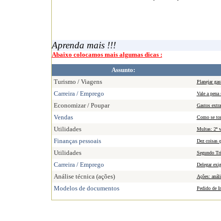
Aprenda mais !!!
Abaixo colocamos mais algumas dicas :
Assunto:
Turismo / Viagens
Planejar gas
Carreira / Emprego
Vale a pena 
Economizar / Poupar
Gastos extra
Vendas
Como se tor
Utilidades
Multas: 2ª v
Finanças pessoais
Dez coisas q
Utilidades
Segundo Tri
Carreira / Emprego
Delegar exig
Análise técnica (ações)
Ações: análi
Modelos de documentos
Pedido de In