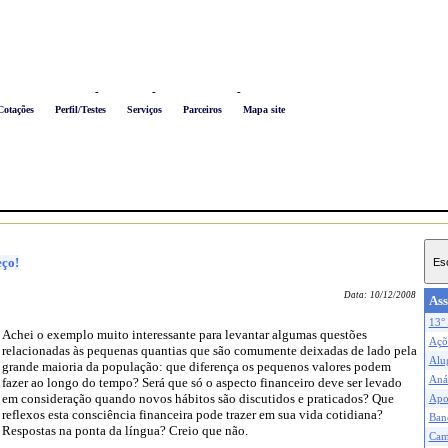
Logon
-
Favoritos
-
Busca conteúdo
-
Newsletter
Cotações
Perfil/Testes
Serviços
Parceiros
Mapa site
eço!
Data:
10/12/2008
Ass
13° 
Achei o exemplo muito interessante para levantar algumas questões
Açõe
relacionadas às pequenas quantias que são comumente deixadas de lado pela
Alu
grande maioria da população: que diferença os pequenos valores podem
Anál
fazer ao longo do tempo? Será que só o aspecto financeiro deve ser levado
em consideração quando novos hábitos são discutidos e praticados? Que
Apo
reflexos esta consciência financeira pode trazer em sua vida cotidiana?
Ban
Respostas na ponta da língua? Creio que não.
Cam