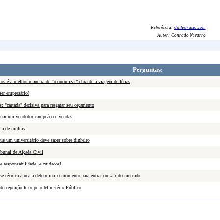
Referência:
dinheirama.com
Autor:
Conrado Navarro
Perguntas:
tos é a melhor maneira de “economizar” durante a viagem de férias
ser empresário?
s: "cartada" decisiva para resgatar seu orçamento
nar um vendedor campeão de vendas
ia de multas
ue um universitário deve saber sobre dinheiro
bunal de Alçada Civil
e responsabilidade, e cuidados!
se técnica ajuda a determinar o momento para entrar ou sair do mercado
terceptação feito pelo Ministério Público