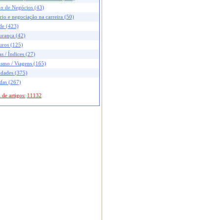
no de Negócios (43)
rio e negociação na carreira (50)
de (423)
urança (42)
uros (125)
s / Índices (27)
ismo / Viagens (165)
idades (375)
das (267)
 de artigos:
11132