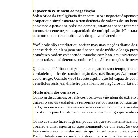
O poder deve ir além da negociação
Sob a ótica da inteligência financeira, saber negociar é apenas
poupar que simplesmente a transferência de valores de um bem
passamos a pensar na próxima compra, estamos apenas reiteran
inconscientemente, sua capacidade de multiplicação. Não trata
comportamento em muito mais do que você acredita.
Você pode não acreditar ou aceitar, mas suas reações diante dos
necessidade de planejamento financeiro de médio e longo praz
doméstico podem estar sendo tomadas com base em universos te
encontradas em diferentes produtos bancários e opções de inve
Quem cria o hábito de negociar bem e, ao mesmo tempo, preoc
verdadeiro poder de transformação das suas finanças. A afirma
deste artigo. Quando você investe aquilo que foi capaz de econo
benefícios reais, em dinheiro para melhores negócios no futuro.
Muito além dos centavos…
Como já discutimos, os reflexos positivos vão além do extrato
dinheiro são os verdadeiros responsáveis por nossas conquista
dado, não uma atitude e serve apenas como insumo para sua dec
envolvidas para transformar essa economia em algo que realmen
Como costumo fazer, fugi um pouco da questão matemática, num
opinião e uma resposta ao questionamento de um leitor. Se voc
fico contente com minha própria opinião sobre economizar, sab
Profundidade com economia, é disso que você precisa na sua vi