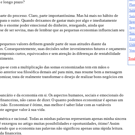
e longo prazo?
Pla
Salá
 parte do processo. Claro, parte importantíssima. Mas há mais no hábito de
Saú
 para o outro. Quando deixamos de gastar mais por algo e imediatamente
Seg
do o enorme poder emocional do dinheiro, renegando, ainda que
Seg
-se de ser sovina, mas de lembrar que as pequenas economias influenciam seu
Taxa
Tur
 pequenos valores definem grande parte de suas atitudes diante da
Util
os. Consequentemente, suas decisões sobre investimentos futuros e orçamento
Ven
mporais curtos, equivocados e sem atenção às diferenças de rentabilidade
stimento.
Total
upa-se com a multiplicação das somas economizadas tem em mãos o
ção anterior soa filosófica demais até para mim, mas resume bem a mensagem
mizar, trata de realmente transformar o desejo de realizar bons negócios em
 bancário e da economia em si. Os aspectos humanos, sociais e emocionais do
s financeiras, não canso de dizer. O quanto podemos economizar é apenas um
isão. Economizar é ótimo, mas melhor é saber lidar com as variáveis
te agregue valor à sua vida.
érica e racional. Todas as minhas palavras representam apenas minha sincera
ê enxergou no artigo muitas possibilidades e oportunidades, ótimo! Assim
endo que a economia nas palavras não significou apenas uma rápida leitura.
da financeira.