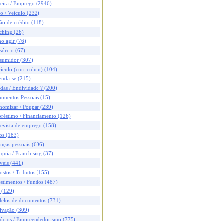
reira / Emprego (2946)
o / Veículo (232)
ão de crédito (118)
ching (26)
o agir (76)
sórcio (67)
sumidor (307)
ículo (curriculum) (104)
enda-se (215)
das / Endividado ? (200)
umentos Pessoais (15)
nomizar / Poupar (239)
réstimo / Financiamento (126)
revista de emprego (158)
os (183)
nças pessoais (606)
quia / Franchising (37)
veis (441)
stos / Tributos (155)
stimentos / Fundos (487)
 (129)
elos de documentos (731)
ivação (309)
ócios / Empreendedorismo (775)