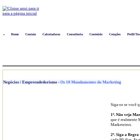
Logon
»
Home
Contato
Calculadoras
Consultoria
Conteúdo
Cotações
Perfil/Tes
Negócios / Empreendedorismo
-
Os 10 Mandamentos do Marketing
Siga-os se você q
1º. Não veja Ma
que é realmente 
Marketeiros.
2º. Siga a Regra 
cada 90 dias. As