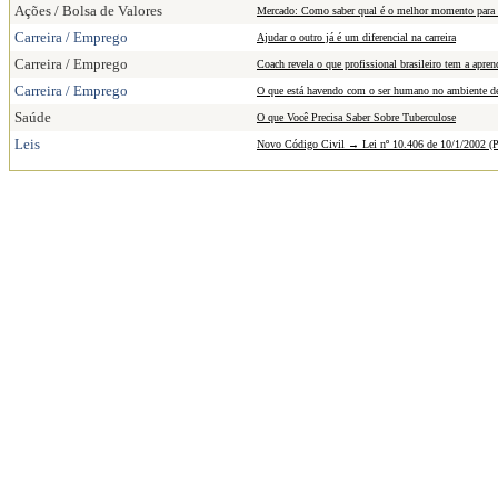
Ações / Bolsa de Valores
Mercado: Como saber qual é o melhor momento para 
Carreira / Emprego
Ajudar o outro já é um diferencial na carreira
Carreira / Emprego
Coach revela o que profissional brasileiro tem a apre
Carreira / Emprego
O que está havendo com o ser humano no ambiente de
Saúde
O que Você Precisa Saber Sobre Tuberculose
Leis
Novo Código Civil → Lei nº 10.406 de 10/1/2002 (Par