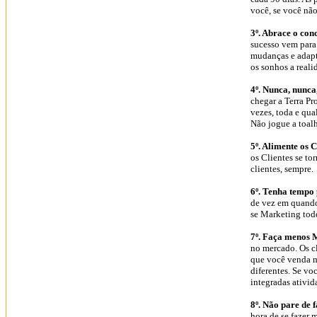
você, se você não 
3º. Abrace o con
sucesso vem para
mudanças e adapt
os sonhos a reali
4º. Nunca, nunca
chegar a Terra Pr
vezes, toda e qua
Não jogue a toalh
5º. Alimente os C
os Clientes se tor
clientes, sempre.
6º. Tenha tempo
de vez em quando
se Marketing tod
7º. Faça menos 
no mercado. Os c
que você venda ma
diferentes. Se vo
integradas ativid
8º. Não pare de 
hora de se fazer 