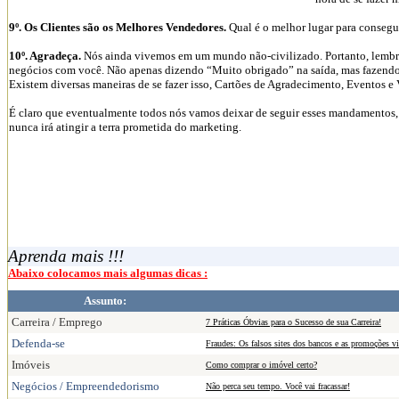
9º. Os Clientes são os Melhores Vendedores.
Qual é o melhor lugar para consegui
10º. Agradeça.
Nós ainda vivemos em um mundo não-civilizado. Portanto, lembre-
negócios com você. Não apenas dizendo “Muito obrigado” na saída, mas fazendo
Existem diversas maneiras de se fazer isso, Cartões de Agradecimento, Eventos e
É claro que eventualmente todos nós vamos deixar de seguir esses mandamentos, 
nunca irá atingir a terra prometida do marketing.
Aprenda mais !!!
Abaixo colocamos mais algumas dicas :
Assunto:
Carreira / Emprego
7 Práticas Óbvias para o Sucesso de sua Carreira!
Defenda-se
Fraudes: Os falsos sites dos bancos e as promoções vi
Imóveis
Como comprar o imóvel certo?
Negócios / Empreendedorismo
Não perca seu tempo. Você vai fracassar!