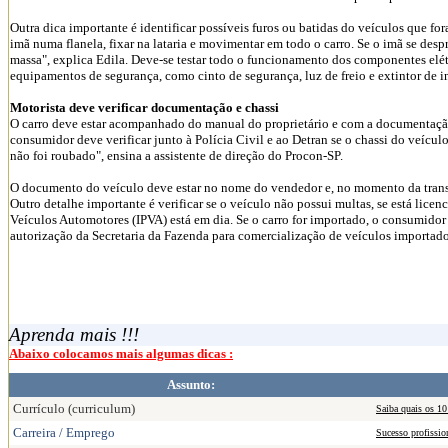
Outra dica importante é identificar possíveis furos ou batidas do veículos que
imã numa flanela, fixar na lataria e movimentar em todo o carro. Se o imã se despr
massa", explica Edila. Deve-se testar todo o funcionamento dos componentes elét
equipamentos de segurança, como cinto de segurança, luz de freio e extintor de i
Motorista deve verificar documentação e chassi
O carro deve estar acompanhado do manual do proprietário e com a documentação 
consumidor deve verificar junto à Polícia Civil e ao Detran se o chassi do veículo
não foi roubado", ensina a assistente de direção do Procon-SP.
O documento do veículo deve estar no nome do vendedor e, no momento da transfer
Outro detalhe importante é verificar se o veículo não possui multas, se está lic
Veículos Automotores (IPVA) está em dia. Se o carro for importado, o consumido
autorização da Secretaria da Fazenda para comercialização de veículos importado
Aprenda mais !!!
Abaixo colocamos mais algumas dicas :
Assunto:
Currículo (curriculum)
Saiba quais os 10
Carreira / Emprego
Sucesso profissio