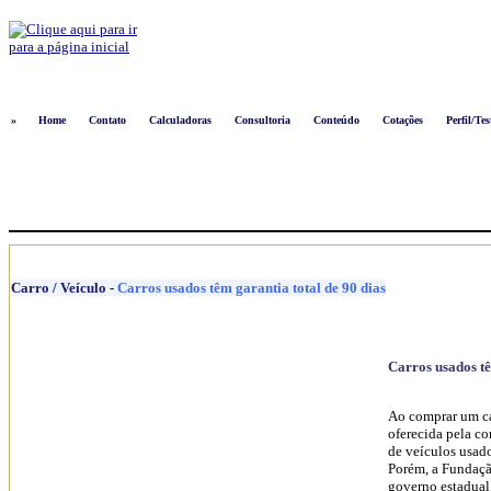
Logon
»
Home
Contato
Calculadoras
Consultoria
Conteúdo
Cotações
Perfil/Tes
Carro / Veículo
-
Carros usados têm garantia total de 90 dias
Carros usados tê
Ao comprar um ca
oferecida pela co
de veículos usad
Porém, a Fundaçã
governo estadual