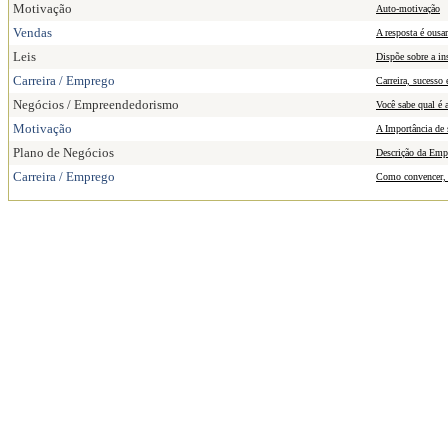
Motivação
Auto-motivação
Vendas
A resposta é ousa
Leis
Dispõe sobre a in
Carreira / Emprego
Carreira, sucesso 
Negócios / Empreendedorismo
Você sabe qual é a
Motivação
A Importância de
Plano de Negócios
Descrição da Emp
Carreira / Emprego
Como convencer, 