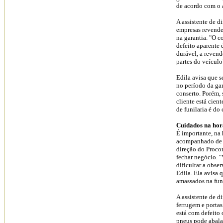
de acordo com o 
A assistente de 
empresas revende
na garantia. "O 
defeito aparente
durável, a revend
partes do veículo
Edila avisa que 
no período da gar
conserto. Porém, 
cliente está cien
de funilaria é do
Cuidados na hor
É importante, na 
acompanhado de u
direção do Proco
fechar negócio. "
dificultar a obse
Edila. Ela avisa
amassados na funil
A assistente de d
ferrugem e portas
está com defeito 
pneus pode abala