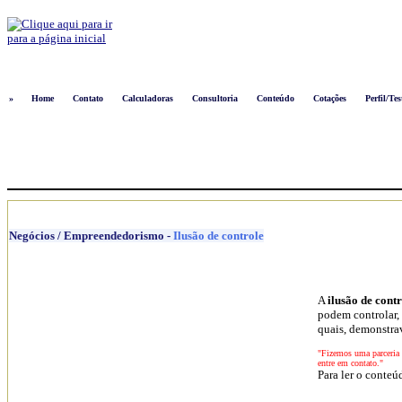
Logon
»
Home
Contato
Calculadoras
Consultoria
Conteúdo
Cotações
Perfil/Tes
Negócios / Empreendedorismo
-
Ilusão de controle
A
ilusão de cont
podem controlar, 
quais, demonstra
"Fizemos uma parceria c
entre em contato."
Para ler o conteú