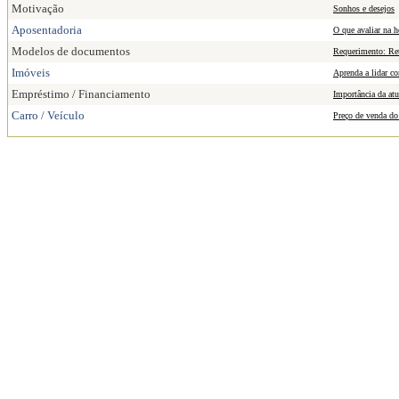
Motivação
Sonhos e desejos
Aposentadoria
O que avaliar na 
Modelos de documentos
Requerimento: Ret
Imóveis
Aprenda a lidar c
Empréstimo / Financiamento
Importância da atu
Carro / Veículo
Preço de venda do