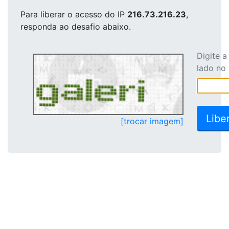
Para liberar o acesso
do IP
216.73.216.23
,
responda ao desafio abaixo.
Digite 
lado no
[trocar imagem]