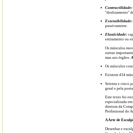
Contractilidade
"deslizamento" de
Extensibilidade:
passivamente.
Elasticidade:
ca
estiramento ou e
Os músculos movi
outras importante
mas aos órgãos.
A
Os músculos cons
Existem 434 mús
Setenta e cinco 
geral e pela postu
Este texto foi es
especializada em 
diretora da Comp
Profissional do A
A Arte de Esculp
Desenhar e escul