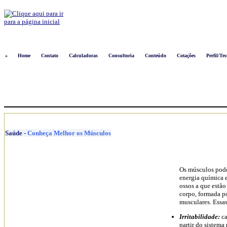
Logon
»
Home
Contato
Calculadoras
Consultoria
Conteúdo
Cotações
Perfil/Tes
Saúde
-
Conheça Melhor os Músculos
Os músculos pode
energia química 
ossos a que estão
corpo, formada po
musculares. Essas 
Irritabilidade:
ca
partir do sistema