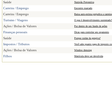
Saúde
Nutrição Preventiva
Carreira / Emprego
Encontro marcado
Carreira / Emprego
Baixa auto-estima prejudica a carreira
Turismo / Viagens
O que é desenvolvimento sustentado?
Ações / Bolsa de Valores
Por dentro de um fundo de ações
Finanças pessoais
Dicas para controlar seu orçamento
Saúde
Porque cuidar da gengiva?
Impostos / Tributos
Você sabe quanto paga de imposto com
Ações / Bolsa de Valores
Window dressing
Filhos
Matrícula deve ser devolvida