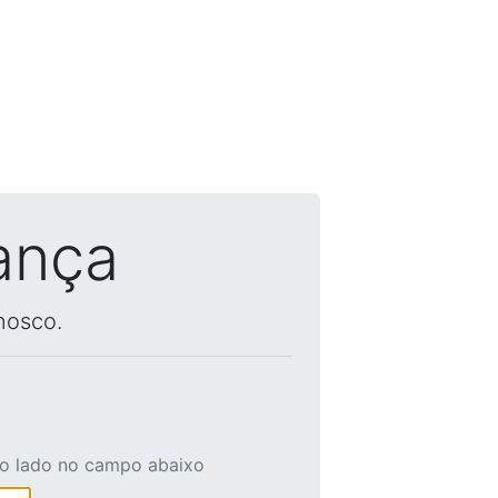
ança
nosco.
ao lado no campo abaixo