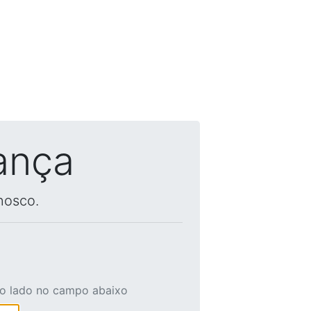
ança
nosco.
ao lado no campo abaixo