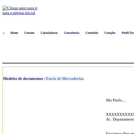
Logon
»
Home
Contato
Calculadoras
Consultoria
Conteúdo
Cotações
Perfil/Tes
Modelos de documentos
-
Envio de Mercadorias
São Paulo, ...
XXXXXXXXXXX C
At.: Departament
Enviamos-lhes em