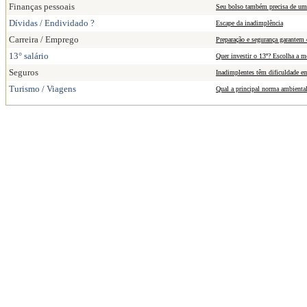
Finanças pessoais
Seu bolso também precisa de um
Dívidas / Endividado ?
Escape da inadimplência
Carreira / Emprego
Preparação e segurança garantem 
13° salário
Quer investir o 13º? Escolha a m
Seguros
Inadimplentes têm dificuldade em
Turismo / Viagens
Qual a principal norma ambiental