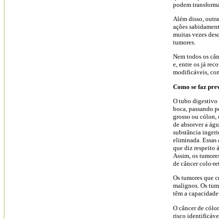
podem transformá
Além disso, outr
ações sabidament
muitas vezes des
tumores.
Nem todos os cânc
e, entre os já r
modificáveis, com
Como se faz pre
O tubo digestivo 
boca, passando pe
grosso ou cólon, 
de absorver a águ
substância ingeri
eliminada. Essas
que diz respeito 
Assim, os tumore
de câncer colo-re
Os tumores que c
malignos. Os tum
têm a capacidade 
O câncer de cólon
risco identificáv