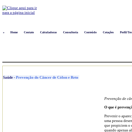
Logon
»
Home
Contato
Calculadoras
Consultoria
Conteúdo
Cotações
Perfil/Tes
Saúde
-
Prevenção do Câncer de Cólon e Reto
Prevenção de cânc
O que é prevenç
Prevenir o apare
uma pessoa desen
que propiciem o d
quando apenas al