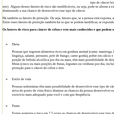
tipo de câncer le
site) . Alguns desses fatores de risco são modificáveis, ou seja, pode-se alterar a
diminuindo a sua chance de desenvolver esse tipo de câncer.
Há também os fatores de proteção. Ou seja, fatores que, se a pessoa está exposta, 
Entre esses fatores de proteção também há os que se podem modificar, se expondo
Os fatores de risco para câncer de cólon e reto mais conhecidos e que podem s
Dieta
»
Pessoas que ingerem alimentos ricos em gordura animal (carne, manteiga, lei
lingüiça, salame, presunto, pele de frango, carne gorda), pobre em cálcio
porção de bebida alcoólica por dia ou mais, têm mais possibilidade de des
fibras (cinco ou mais porções de frutas, legumes ou verduras por dia, inclu
proteção para o câncer de cólon e reto.
Estilo de vida
»
Pessoas sedentárias têm mais possibilidade de desenvolver esse tipo de câ
ativa do ponto de vista físico diminui as chances da pessoa desenvolver e
exercício mais adequado para você e com que freqüência.
Fumo
»
Fumar aumenta o risco em 2,5 vezes as chances de desenvolver esse tipo 