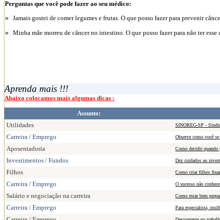
Perguntas que você pode fazer ao seu médico:
Jamais gostei de comer legumes e frutas. O que posso fazer para prevenir cânc
»
Minha mãe morreu de câncer no intestino. O que posso fazer para não ter ess
»
Aprenda mais !!!
Abaixo colocamos mais algumas dicas :
Assunto:
Utilidades
SINOREG-SP - Sindica
Carreira / Emprego
Observe como você se
Aposentadoria
Como decidir quando p
Investimentos / Fundos
Dez cuidados ao inves
Filhos
Como criar filhos fina
Carreira / Emprego
O sucesso não conhece
Salário e negociação na carreira
Como estar bem prepar
Carreira / Emprego
Para especialista, mul
Carreira / Emprego
Descontente no trabalh