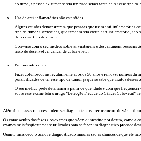
ao fumo, a pessoa ex-fumante tem um risco semelhante de ter esse tipo de
Uso de anti-inflamatórios não esteróides
»
Alguns estudos demonstraram que pessoas que usam anti-inflamatórios co
tipo de tumor. Corticóides, que também tem efeito anti-inflamatório, não 
de ter esse tipo de câncer.
Converse com o seu médico sobre as vantagens e desvantagens pessoais que
risco de desenvolver câncer de cólon e reto.
Pólipos intestinais
»
Fazer colonoscopias regularmente após os 50 anos e remover pólipos da mu
possibilidades de ter esse tipo de tumor, já que se sabe que muitos desses 
O seu médico pode determinar a partir de que idade e com que freqüência 
sobre esse exame leia o artigo "Detecção Precoce do Câncer Colo-retal" nes
Além disto, esses tumores podem ser diagnosticados precocemente de várias form
O exame oculto das fezes e os exames que vêem o intestino por dentro, como a c
exames mais freqüentemente utilizados para se fazer um diagnóstico precoce dess
Quanto mais cedo o tumor é diagnosticado maiores são as chances de que ele não v