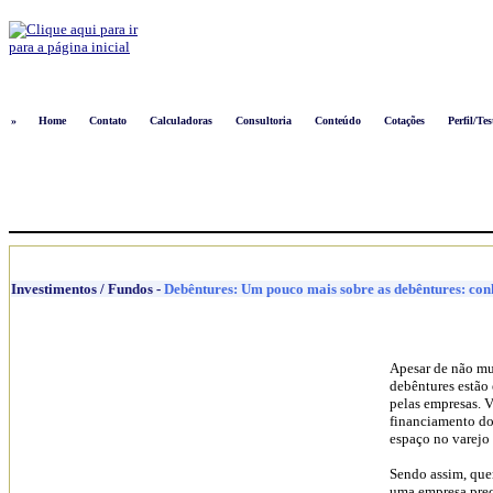
Logon
»
Home
Contato
Calculadoras
Consultoria
Conteúdo
Cotações
Perfil/Tes
Investimentos / Fundos
-
Debêntures: Um pouco mais sobre as debêntures: conhe
Apesar de não mui
debêntures estão 
pelas empresas. V
financiamento do
espaço no varejo 
Sendo assim, que
uma empresa preci