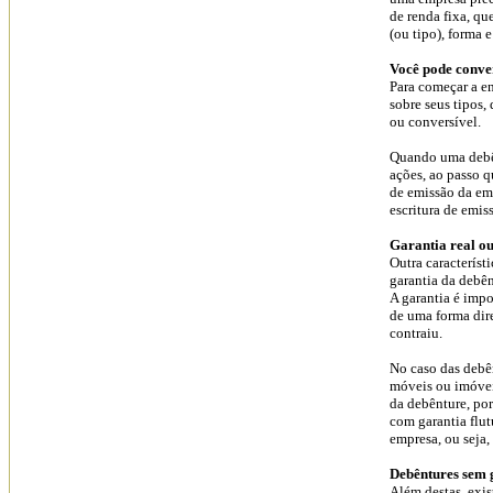
de renda fixa, qu
(ou tipo), forma e
Você pode conve
Para começar a e
sobre seus tipos,
ou conversível.
Quando uma debên
ações, ao passo 
de emissão da em
escritura de emis
Garantia real ou
Outra característi
garantia da debên
A garantia é impo
de uma forma dir
contraiu.
No caso das debên
móveis ou imóvei
da debênture, por
com garantia flut
empresa, ou seja
Debêntures sem 
Além destas, exis