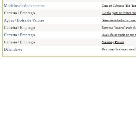
Modelos de documentos
Carta de Cobrança (15) -To
Carreira / Emprego
Ele não gosta de receber ord
Ações / Bolsa de Valores
Gerenciamento do risco nas
Carreira / Emprego
Encontrar "mentor" pode aj
Carreira / Emprego
Quais são os sinais de que 
Carreira / Emprego
Marketing Pessoal
Defenda-se
Veja como funciona o aten