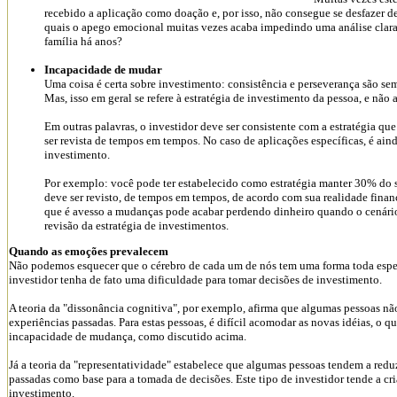
recebido a aplicação como doação e, por isso, não consegue se desfazer 
quais o apego emocional muitas vezes acaba impedindo uma análise clar
família há anos?
Incapacidade de mudar
Uma coisa é certa sobre investimento: consistência e perseverança são s
Mas, isso em geral se refere à estratégia de investimento da pessoa, e não
Em outras palavras, o investidor deve ser consistente com a estratégia que 
ser revista de tempos em tempos. No caso de aplicações específicas, é ain
investimento.
Por exemplo: você pode ter estabelecido como estratégia manter 30% do s
deve ser revisto, de tempos em tempos, de acordo com sua realidade fina
que é avesso a mudanças pode acabar perdendo dinheiro quando o cenári
revisão da estratégia de investimentos.
Quando as emoções prevalecem
Não podemos esquecer que o cérebro de cada um de nós tem uma forma toda especia
investidor tenha de fato uma dificuldade para tomar decisões de investimento.
A teoria da "dissonância cognitiva", por exemplo, afirma que algumas pessoas n
experiências passadas. Para estas pessoas, é difícil acomodar as novas idéias, o 
incapacidade de mudança, como discutido acima.
Já a teoria da "representatividade" estabelece que algumas pessoas tendem a redu
passadas como base para a tomada de decisões. Este tipo de investidor tende a cri
investimento.