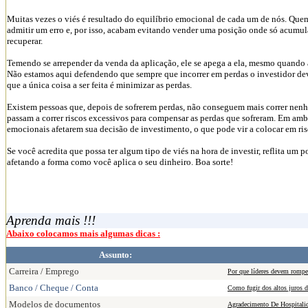
Muitas vezes o viés é resultado do equilíbrio emocional de cada um de nós. Que
admitir um erro e, por isso, acabam evitando vender uma posição onde só acumul
recuperar.
Temendo se arrepender da venda da aplicação, ele se apega a ela, mesmo quando a
Não estamos aqui defendendo que sempre que incorrer em perdas o investidor d
que a única coisa a ser feita é minimizar as perdas.
Existem pessoas que, depois de sofrerem perdas, não conseguem mais correr nenh
passam a correr riscos excessivos para compensar as perdas que sofreram. Em amb
emocionais afetarem sua decisão de investimento, o que pode vir a colocar em ris
Se você acredita que possa ter algum tipo de viés na hora de investir, reflita um po
afetando a forma como você aplica o seu dinheiro. Boa sorte!
Aprenda mais !!!
Abaixo colocamos mais algumas dicas :
Assunto:
Carreira / Emprego
Por que líderes devem romper
Banco / Cheque / Conta
Como fugir dos altos juros d
Modelos de documentos
Agradecimento De Hospitali