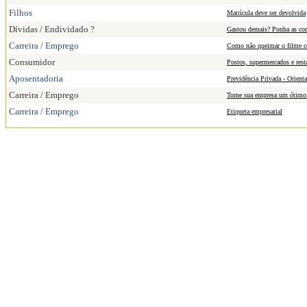
Filhos
Matrícula deve ser devolvida
Dívidas / Endividado ?
Gastou demais? Ponha as con
Carreira / Emprego
Como não queimar o filme co
Consumidor
Postos, supermercados e res
Aposentadoria
Previdência Privada - Orient
Carreira / Emprego
Torne sua empresa um ótimo l
Carreira / Emprego
Etiqueta empresarial