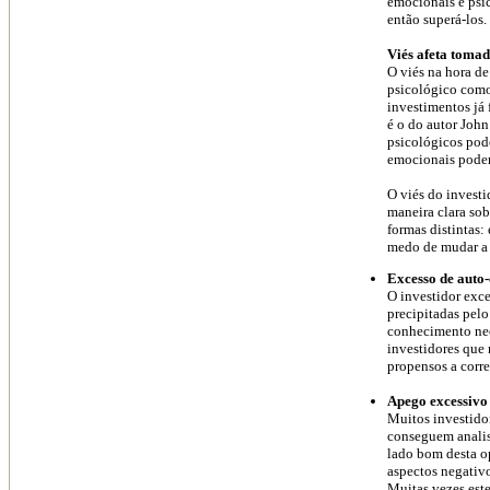
emocionais e psic
então superá-los.
Viés afeta tomad
O viés na hora de 
psicológico como 
investimentos já
é o do autor John
psicológicos pode
emocionais podem
O viés do investi
maneira clara sob
formas distintas:
medo de mudar a 
Excesso de auto
O investidor exc
precipitadas pelo
conhecimento nece
investidores que
propensos a correr
Apego excessivo
Muitos investido
conseguem analisa
lado bom desta o
aspectos negativo
Muitas vezes este