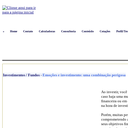
Logon
»
Home
Contato
Calculadoras
Consultoria
Conteúdo
Cotações
Perfil/Tes
Investimentos / Fundos
-
Emoções e investimento: uma combinação perigosa
Ao investir, você 
caso haja uma mu
financeira ou em 
na hora de investi
Porém, muitas pe
comprometendo a 
seus objetivos fi