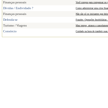
Finanças pessoais
Você compra para compensar ou p
Dívidas / Endividado ?
Como administrar uma crise fina
Finanças pessoais
Não são só os iniciantes que deix
Defenda-se
Fraudes: Operações Imobiliárias
Turismo / Viagens
Mau tempo, atrasos e cancelament
Consórcio
Cuidado na hora de tranferir suas