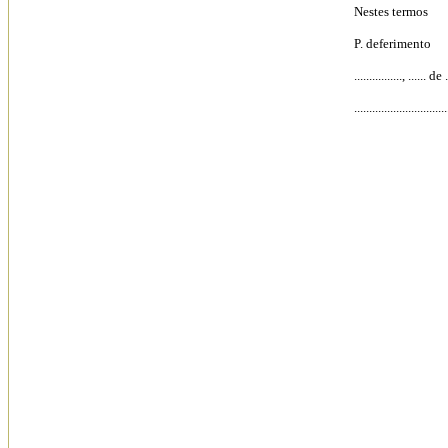
Nestes termos
P. deferimento
................, ...... de 
...............................