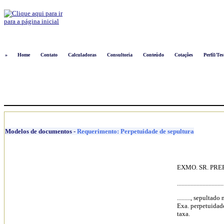
Logon
»
Home
Contato
Calculadoras
Consultoria
Conteúdo
Cotações
Perfil/Tes
Modelos de documentos
-
Requerimento: Perpetuidade de sepultura
EXMO. SR. PREFEITU
...........................
........., sepultado n
Exa. perpetuidad
taxa.