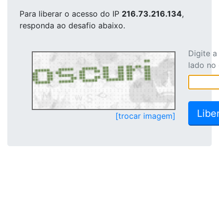
Para liberar o acesso
do IP
216.73.216.134
,
responda ao desafio abaixo.
Digite 
lado no
[trocar imagem]