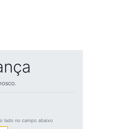
ança
nosco.
ao lado no campo abaixo