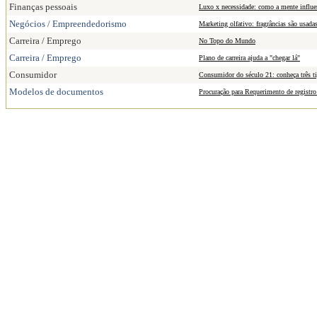
Finanças pessoais
Luxo x necessidade: como a mente influe
Negócios / Empreendedorismo
Marketing olfativo: fragrâncias são usadas
Carreira / Emprego
No Topo do Mundo
Carreira / Emprego
Plano de carreira ajuda a "chegar lá"
Consumidor
Consumidor do século 21: conheça três ti
Modelos de documentos
Procuração para Requerimento de registro