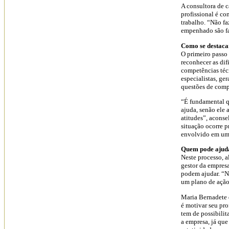
A consultora de 
profissional é c
trabalho. “Não fa
empenhado são fat
Como se destaca
O primeiro passo 
reconhecer as dif
competências téc
especialistas, ge
questões de com
“É fundamental q
ajuda, senão ele
atitudes”, aconse
situação ocorre 
envolvido em um 
Quem pode ajud
Neste processo, a
gestor da empre
podem ajudar. “N
um plano de ação
Maria Bernadete 
é motivar seu prof
tem de possibili
a empresa, já que