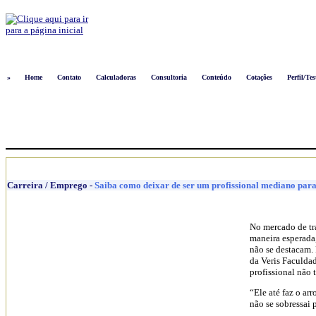
Logon
»
Home
Contato
Calculadoras
Consultoria
Conteúdo
Cotações
Perfil/Tes
Carreira / Emprego
-
Saiba como deixar de ser um profissional mediano para 
No mercado de tra
maneira esperada
não se destacam.
da Veris Faculdad
profissional não 
“Ele até faz o ar
não se sobressai 