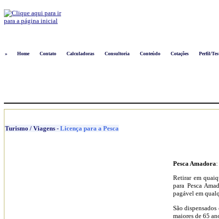
Logon
»
Home
Contato
Calculadoras
Consultoria
Conteúdo
Cotações
Perfil/Tes
Turismo / Viagens
-
Licença para a Pesca
Pesca Amadora
:
Retirar em quaiq
para Pesca Amad
pagável em qualq
São dispensados 
maiores de 65 an