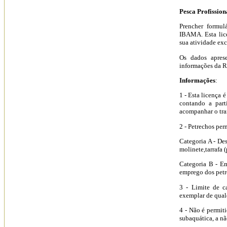
Pesca Profissio
Prencher formul
IBAMA. Esta lice
sua atividade exc
Os dados apres
informações da R
Informações
:
1 - Esta licença 
contando a parti
acompanhar o tra
2 - Petrechos per
Categoria A - De
molinete,tarrafa 
Categoria B - E
emprego dos petr
3 - Limite de c
exemplar de qual
4 - Não é permiti
subaquática, a nã