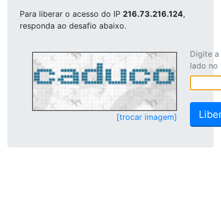
Para liberar o acesso
do IP
216.73.216.124
,
responda ao desafio abaixo.
Digite 
lado no
[trocar imagem]