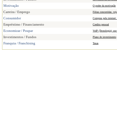
Motivação
O poder da motivação
Carreira / Emprego
Férias concorridas: vej
Consumidor
Compras pela internet:
Empréstimo / Financiamento
Credito pessoal
Economizar / Poupar
VoIP (Tecnologia): use 
Investimentos / Fundos
Plano de investimento
Franquia / Franchising
Taxas