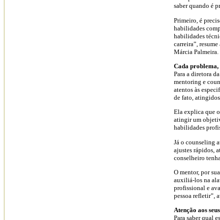
saber quando é p
Primeiro, é preci
habilidades comp
habilidades técn
carreira”, resum
Márcia Palmeira.
Cada problema,
Para a diretora d
mentoring e couns
atentos às especi
de fato, atingidos
Ela explica que 
atingir um objetiv
habilidades profis
Já o counseling a
ajustes rápidos, 
conselheiro tenh
O mentor, por sua
auxiliá-los na al
profissional e av
pessoa refletir”, 
Atenção aos seu
Para saber qual e