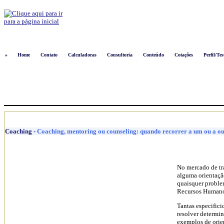
Logon
»
Home
Contato
Calculadoras
Consultoria
Conteúdo
Cotações
Perfil/Tes
Coaching
-
Coaching, mentoring ou counseling: quando recorrer a um ou a o
No mercado de tr
alguma orientação.
quaisquer proble
Recursos Humanos
Tantas especific
resolver determi
exemplos de orie