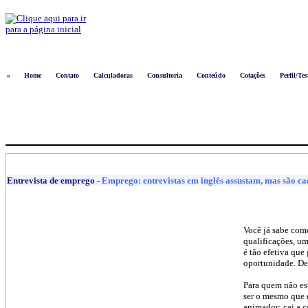
Logon
»
Home
Contato
Calculadoras
Consultoria
Conteúdo
Cotações
Perfil/Tes
Entrevista de emprego
-
Emprego: entrevistas em inglês assustam, mas são c
Você já sabe com
qualificações, um
é tão efetiva que
oportunidade. De
Para quem não es
ser o mesmo que e
animador: cai a 