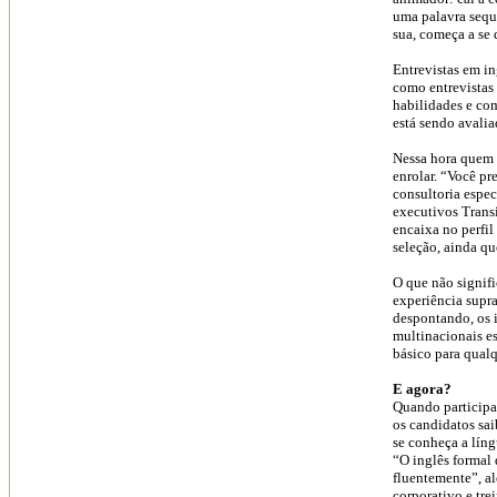
uma palavra seque
sua, começa a se d
Entrevistas em i
como entrevistas 
habilidades e co
está sendo avalia
Nessa hora quem s
enrolar. “Você pr
consultoria espec
executivos Transi
encaixa no perfi
seleção, ainda qu
O que não signifi
experiência supra
despontando, os i
multinacionais es
básico para qualq
E agora?
Quando participa
os candidatos sai
se conheça a lín
“O inglês formal 
fluentemente”, al
corporativo e tre