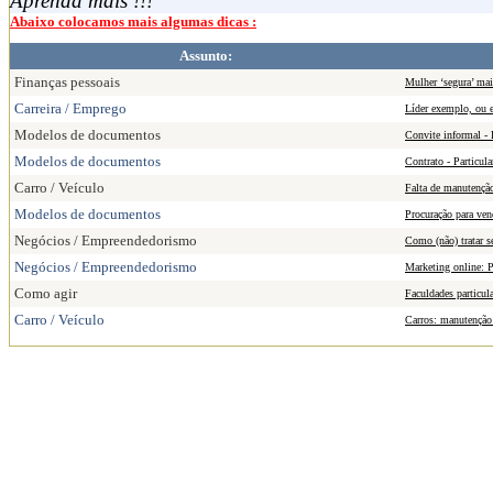
Aprenda mais !!!
Abaixo colocamos mais algumas dicas :
Assunto:
Finanças pessoais
Mulher ‘segura’ mai
Carreira / Emprego
Líder exemplo, ou 
Modelos de documentos
Convite informal - 
Modelos de documentos
Contrato - Particul
Carro / Veículo
Falta de manutenção
Modelos de documentos
Procuração para ve
Negócios / Empreendedorismo
Como (não) tratar se
Negócios / Empreendedorismo
Marketing online: 
Como agir
Faculdades particul
Carro / Veículo
Carros: manutenção 