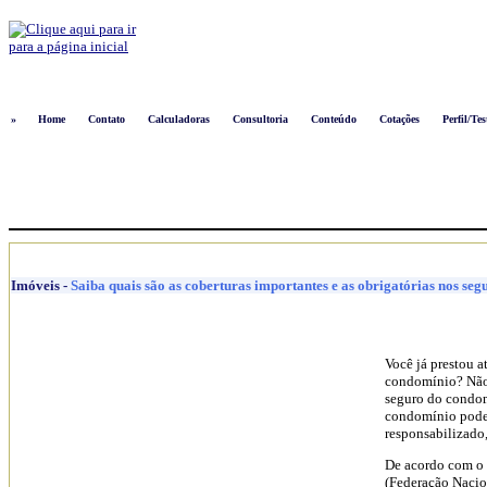
Logon
»
Home
Contato
Calculadoras
Consultoria
Conteúdo
Cotações
Perfil/Tes
Imóveis
-
Saiba quais são as coberturas importantes e as obrigatórias nos se
Você já prestou a
condomínio? Não?
seguro do condom
condomínio pode 
responsabilizado,
De acordo com o 
(Federação Nacio