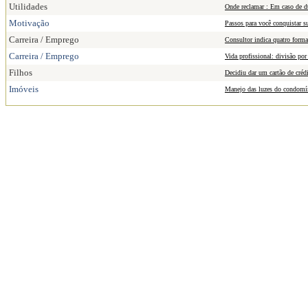
Utilidades
Onde reclamar : Em caso de dú
Motivação
Passos para você conquistar s
Carreira / Emprego
Consultor indica quatro form
Carreira / Emprego
Vida profissional: divisão po
Filhos
Decidiu dar um cartão de crédi
Imóveis
Manejo das luzes do condomín