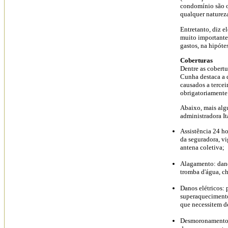
condomínio são o
qualquer natureza
Entretanto, diz e
muito importante
gastos, na hipóte
Coberturas
Dentre as cobert
Cunha destaca a d
causados a tercei
obrigatoriamente
Abaixo, mais alg
administradora I
Assistência 24 ho
da seguradora, vi
antena coletiva;
Alagamento: dano
tromba d'água, c
Danos elétricos: 
superaquecimento
que necessitem d
Desmoronamento: 