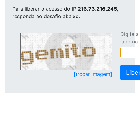
Para liberar o acesso
do IP
216.73.216.245
,
responda ao desafio abaixo.
Digite 
lado no
[trocar imagem]