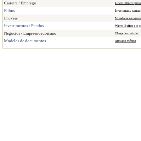
Carreira / Emprego
Libere talentos prov
Filhos
Investimento tamanh
Imóveis
Moradores não querem
Investimentos / Fundos
Warren Buffett e o pe
Negócios / Empreendedorismo
Chega de controle!
Modelos de documentos
Atestado médico