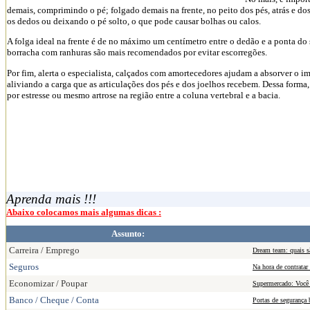
demais, comprimindo o pé; folgado demais na frente, no peito dos pés, atrás e do
os dedos ou deixando o pé solto, o que pode causar bolhas ou calos.
A folga ideal na frente é de no máximo um centímetro entre o dedão e a ponta d
borracha com ranhuras são mais recomendados por evitar escorregões.
Por fim, alerta o especialista, calçados com amortecedores ajudam a absorver o 
aliviando a carga que as articulações dos pés e dos joelhos recebem. Dessa forma,
por estresse ou mesmo artrose na região entre a coluna vertebral e a bacia.
Aprenda mais !!!
Abaixo colocamos mais algumas dicas :
Assunto:
Carreira / Emprego
Dream team: quais sã
Seguros
Na hora de contratar
Economizar / Poupar
Supermercado: Você
Banco / Cheque / Conta
Portas de segurança 