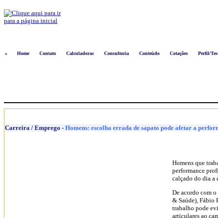
Logon
»
Home
Contato
Calculadoras
Consultoria
Conteúdo
Cotações
Perfil/Tes
Carreira / Emprego
-
Homens: escolha errada de sapato pode afetar a perfo
Homens que traba
performance profi
calçado do dia a 
De acordo com o 
& Saúde), Fábio R
trabalho pode evi
articulares ao cam