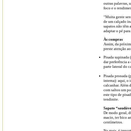
outras palavras, 
foco e o rendimen
“Muita gente sent
de um calçado in
sapatos não têm 
adaptar o pé para
Às compras
Assim, da próxima
preste atenção ao
Pisada supinada (
dar preferência a
parte lateral do c
Pisada pronada (p
interna): aqui, o 
calcanhar. Além d
com saltos um po
este tipo de pisa
tendinite.
Sapato “saudáve
De modo geral, di
macio, ter bico a
centímetros.
No mais, é import