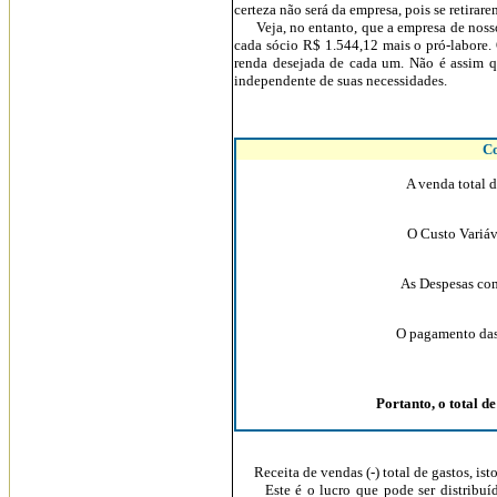
certeza não será da empresa, pois se retirar
Veja, no entanto, que a empresa de nosso 
cada sócio R$ 1.544,12 mais o pró-labore.
renda desejada de cada um. Não é assim q
independente de suas necessidades.
Co
A venda total deve ch
O Custo Variável alca
As Despesas comerciai
O pagamento das Desp
Portanto, o total de ga
Receita de vendas (-) total de gastos, isto
Este é o lucro que pode ser distribuído