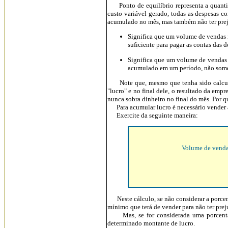
Ponto de equilíbrio representa a quantida
custo variável gerado, todas as despesas co
acumulado no mês, mas também não ter prej
Significa que um volume de vendas in
suficiente para pagar as contas das d
Significa que um volume de vendas s
acumulado em um período, não some
Note que, mesmo que tenha sido calculad
"lucro" e no final dele, o resultado da emp
nunca sobra dinheiro no final do mês. Por q
Para acumular lucro é necessário vender a
Exercite da seguinte maneira:
Volume de venda
Neste cálculo, se não considerar a porcenta
mínimo que terá de vender para não ter prej
Mas, se for considerada uma porcentagem
determinado montante de lucro.