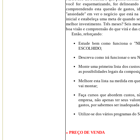
você for esquematizando, for delinean
compreendendo esta questão de gastos, ide
"ansiedade" em ver o negócio que está na
inicial e estabeleça uma meta de quando se
melhor investimento. Três meses? Seis meses
boa visão e compreensão do que virá e das c
Então, reforçando:
Estude bem como funciona o "N
ESCOLHIDO;
Descreva como irá funcionar o s
Monte uma primeira lista dos custos
as possibilidades legais da composi
Melhore esta lista na medida em q
vai montar;
Faça cursos que abordem custos, n
empresa, não apenas ter seus valor
gastos, por sabermos ser inadequada
Utilize-se dos vários programas do Se
» PREÇO DE VENDA