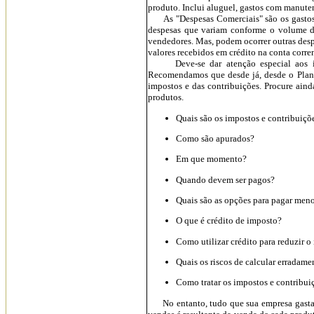
produto. Inclui aluguel, gastos com manuten
As "Despesas Comerciais" são os gastos 
despesas que variam conforme o volume de
vendedores. Mas, podem ocorrer outras desp
valores recebidos em crédito na conta corren
Deve-se dar atenção especial aos impos
Recomendamos que desde já, desde o Plano
impostos e das contribuições. Procure aind
produtos.
Quais são os impostos e contribui
Como são apurados?
Em que momento?
Quando devem ser pagos?
Quais são as opções para pagar men
O que é crédito de imposto?
Como utilizar crédito para reduzir o
Quais os riscos de calcular erradame
Como tratar os impostos e contribui
No entanto, tudo que sua empresa gastar e