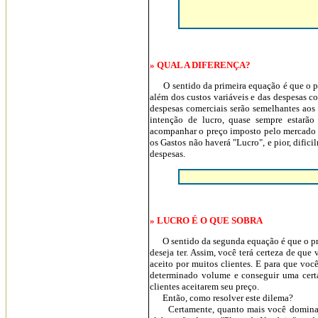
» QUAL A DIFERENÇA?
O sentido da primeira equação é que o preç
além dos custos variáveis e das despesas co
despesas comerciais serão semelhantes aos 
intenção de lucro, quase sempre estarão
acompanhar o preço imposto pelo mercado vo
os Gastos não haverá "Lucro", e pior, difici
despesas.
» LUCRO É O QUE SOBRA
O sentido da segunda equação é que o preço
deseja ter. Assim, você terá certeza de qu
aceito por muitos clientes. E para que voc
determinado volume e conseguir uma certa
clientes aceitarem seu preço.
Então, como resolver este dilema?
Certamente, quanto mais você dominar os