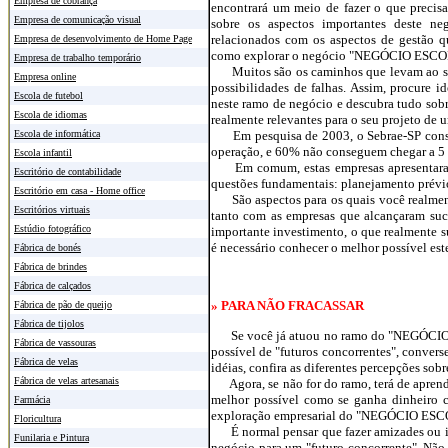
Empresa de cobrança
encontrará um meio de fazer o que precisa 
Empresa de comunicação visual
sobre os aspectos importantes deste neg
relacionados com os aspectos de gestão qu
Empresa de desenvolvimento de Home Page
como explorar o negócio "NEGÓCIO ESCOLH
Empresa de trabalho temporário
Muitos são os caminhos que levam ao suc
Empresa online
possibilidades de falhas. Assim, procure 
Escola de futebol
neste ramo de negócio e descubra tudo sobr
Escola de idiomas
realmente relevantes para o seu projeto
Em pesquisa de 2003, o Sebrae-SP consta
Escola de informática
operação, e 60% não conseguem chegar a 5 
Escola infantil
Em comum, estas empresas apresentaram s
Escritório de contabilidade
questões fundamentais: planejamento prévio
Escritório em casa - Home office
São aspectos para os quais você realmente 
Escritórios virtuais
tanto com as empresas que alcançaram suc
Estúdio fotográfico
importante investimento, o que realmente s
é necessário conhecer o melhor possível est
Fábrica de bonés
Fábrica de brindes
Fábrica de calçados
» PARA NÃO FRACASSAR
Fábrica de pão de queijo
Fábrica de tijolos
Se você já atuou no ramo do "NEGÓCIO E
Fábrica de vassouras
possível de "futuros concorrentes", conver
Fábrica de velas
idéias, confira as diferentes percepções sobr
Fábrica de velas artesanais
Agora, se não for do ramo, terá de aprende
melhor possível como se ganha dinheiro
Farmácia
exploração empresarial do "NEGÓCIO ES
Floricultura
É normal pensar que fazer amizades ou inte
Funilaria e Pintura
negócio para um "futuro concorrente". Não é