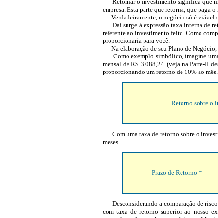
Retornar o investimento significa que men
empresa. Esta parte que retorna, que paga o
Verdadeiramente, o negócio só é viável se 
Daí surge à expressão taxa interna de ret
referente ao investimento feito. Como comp
proporcionaria para você.
Na elaboração de seu Plano de Negócio, apr
Como exemplo simbólico, imagine uma emp
mensal de R$ 3.088,24. (veja na Parte-II de
proporcionando um retorno de 10% ao mês. 
Retorno sobre o 
Com uma taxa de retorno sobre o investim
meses.
Prazo de Retorno =
Desconsiderando a comparação de riscos en
com taxa de retorno superior ao nosso e