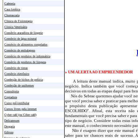
Cafeteria
Casa lotérica
Churrascaria
Clinica de Fisioterapia
Clinica Veterinária
Comércio atacadista de lingerie
Comércio de água mineral
Comércio de alimentos congelados
Comércio de embalagens
Comércio de produtos de informática
Comércio de produtos de limpeza
Comércio de tintas
» UM ALERTA AO EMPREENDEDOR
Comércio eletrônico
Confecção de bichos de pelúcia
A leitura deste manual indica, muito pr
negócio. Indica também que você começa
Confecção de uniformes
decisivos em todas as etapas daqui para fren
Consultoria
Nós do Sebrae queremos ajudar você nest
Copiadora
que você precisa saber e praticar para melho
Curso pré-vestibular
o propósito desta publicação apresent
Cursos livres pela internet
ESCOLHIDO". Afinal, esta receita não 
Cyber café (ou Ciber café)
fundamentais que você precisa saber e para
tipo de negócio. Considere todas estas in
Delicatessen
este manual, o conhecimento necessário pa
Drogaria
Não é exagero dizer que este manual é dif
Editora
saber para ter chances reais de sucesso.