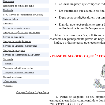
Restaurante
Colocar um preço que compense todos
Restaurante de comida por quilo
Em quantidade que acumule no fina
Revistaria
SAC (Serviço de Atendimento ao Cliente)
E que estas condições durem por tem
Salão de beleza
Serralheria
E ainda, que você realmente esteja d
estilo de vida às condições que es
Serviço de banquete em casa
Serviço de criação de sites para internet
Identificar estas questões, refletir sobre 
Serviço de mala direta
chamamos de planejamento prévio do negó
Serviços de instalação elétrica
Então, o próximo passo que recomendamos, 
Serviços de Limpeza e Conservação
Serviços de paisagismo
Serviços de telemarketing (Call Center)
» PLANO DE NEGÓCIO: O QUE É? C
Sorveteria
Tinturaria
Transporte rodoviário de cargas
Transporte turístico e fretamento
Usina de reciclagem
Vídeo locadora
Vidraçaria
Compare Produtos, Lojas e Preços
O "Plano de Negócio" do seu empreendim
esmiuçada, estudada, compreendida e domin
"NEGÓCIO ESCOLHIDO".