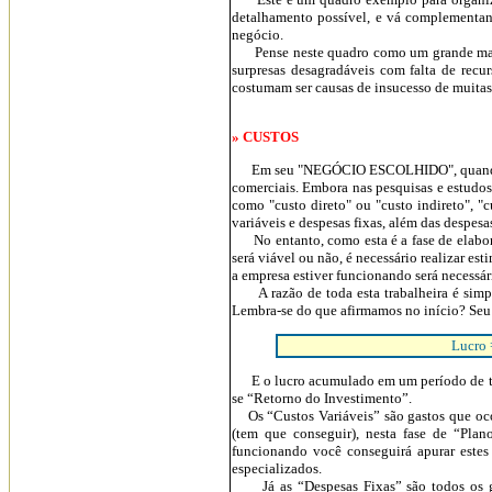
detalhamento possível, e vá complementan
negócio.
Pense neste quadro como um grande mapa, 
surpresas desagradáveis com falta de recu
costumam ser causas de insucesso de muitas 
» CUSTOS
Em seu "NEGÓCIO ESCOLHIDO", quando começa
comerciais. Embora nas pesquisas e estudos
como "custo direto" ou "custo indireto", "
variáveis e despesas fixas, além das despesa
No entanto, como esta é a fase de elaboraç
será viável ou não, é necessário realizar
a empresa estiver funcionando será necessár
A razão de toda esta trabalheira é simp
Lembra-se do que afirmamos no início? Seu
Lucro =
E o lucro acumulado em um período de t
se “Retorno do Investimento”.
Os “Custos Variáveis” são gastos que ocor
(tem que conseguir), nesta fase de “Pla
funcionando você conseguirá apurar estes
especializados.
Já as “Despesas Fixas” são todos os g