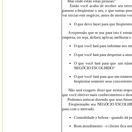
Mas onde estão estas pessoas?
Então você acaba de receber seu tercei
passem a freqüentar o seu, e que outras
vai iniciar este negócio, antes de montar 
O que devo fazer para que freqü
A expressão que se usa para isto é estraté
empresa, ou seja, definir, aplicar, melhorar 
O que você fará para informar aos
O que você fará para despertar a aten
O que você fará para que um núm
NEGÓCIO ESCOLHIDO?
O que você fará para que um número
freqüentar somente seus concorren
Não será exagero dizer que nestas respost
que você obtiver mais conhecimentos e 
Podemos arriscar dizendo que seus futuro
Freqüentarão seu NEGÓCIO ESCOLHIDO se o
para com o mercado.
Comodidade e beleza - quando dá 
Bom atendimento - o cliente fica 