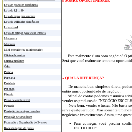
» SOBRE OPORTUNIDADE
Loja de produtos eletrônicos
Loja de R$ 1,99
Loja de ração para animais
Loja de utilidades domésticas
Loja virtual
Lojas de artigos para festas infantis
Marcenaria
Mercearia
Mini mercado (ou minimercado)
Este realmente é um bom negócio? O primei
Oficina de costura
Será que você realmente tem uma oportunid
Oficina mecânica
Ótica
Padaria
» QUAL A DIFERENÇA?
Papelaria
Pastelaria
De maneira bem simples e direta, podemo
Pet shop
então uma oportunidade de negócio.
Pizzaria
Afinal de contas podemos resumir a ativ
vender os produtos do "NEGÓCIO ESCOLHIDO
Posto de combustível
Note bem, vender e lucrar. Não basta som
Pousada
serve qualquer lucro. Mas somente um monta
Prestação de serviços motoboy
negócios e investimentos. Assim, uma quest
Produção de sanduíches
Promoção e Organização de Eventos
Para começar, você precisa conf
ESCOLHIDO".
Recauchutagem de pneus