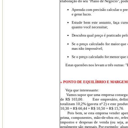
elaboração do seu "Plano de Negócio", pode
Aprenda com precisão calcular o pr
e gerar lucro.
Estude bem este assunto, faça curso
quanto você necessitar;
Descubra qual preço é praticado pelo
Se o preço calculado for maior que 
mas não impossível;
Se o preço calculado for menor que 
Estas questões nos levam a três outras: "P
» PONTO DE EQUILÍBRIO E MARGEM
Veja que interessante:
Vamos supor que uma empresa conseguiu u
de R$ 103,00. Este empresário, definiu 
totalizam 10,2% (gaveta nº 2) e este produ
10,30 + R$ 66,44 + R$ 10,50 + R$ 15,76.
Pois bem, se esta empresa vender apenas
prima, componentes, mão-de-obra etc, refe
impostos e despesas de venda (ou seja, 
geralmente são mensais. Por exemplo: alugue