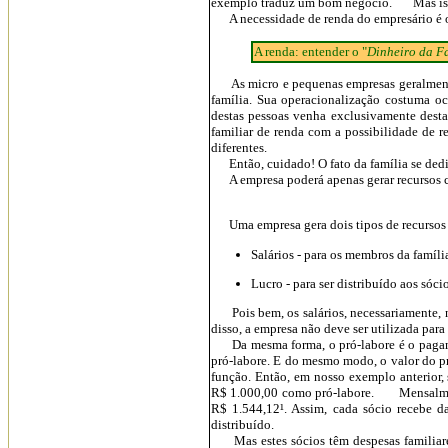
exemplo traduz um bom negócio. Mas isto n
A necessidade de renda do empresário é ou
A renda: entender o "
Dinheiro da F
As micro e pequenas empresas geralmente 
família. Sua operacionalização costuma o
destas pessoas venha exclusivamente desta
familiar de renda com a possibilidade de 
diferentes.
Então, cuidado! O fato da família se dedic
A empresa poderá apenas gerar recursos co
Uma empresa gera dois tipos de recursos
Salários - para os membros da famíl
Lucro - para ser distribuído aos sóc
Pois bem, os salários, necessariamente, n
disso, a empresa não deve ser utilizada para
Da mesma forma, o pró-labore é o pagament
pró-labore. E do mesmo modo, o valor do pr
função. Então, em nosso exemplo anterior
R$ 1.000,00 como pró-labore. Mensalmente 
R$ 1.544,12¹. Assim, cada sócio recebe d
distribuído.
Mas estes sócios têm despesas familiares