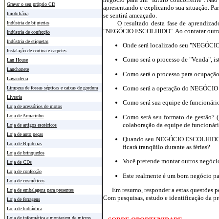
Gravar o seu próprio CD
apresentando e explicando sua situação. Pa
Imobiliária
se sentirá ameaçado.
O resultado desta fase de aprendizado e
Indústria de bijuterias
"NEGÓCIO ESCOLHIDO". Ao contatar outras 
Indústria de confecção
Indústria de etiquetas
Onde será localizado seu "NEGÓC
Instalação de cortina e carpetes
Como será o processo de "Venda", is
Lan House
Lanchonete
Como será o processo para ocupação
Lavanderia
Como será a operação do NEGÓCIO E
Limpeza de fossas sépticas e caixas de gordura
Livraria
Como será sua equipe de funcionári
Loja de acessórios de motos
Loja de Armarinho
Como será seu formato de gestão? (Is
colaboração da equipe de funcionári
Loja de artigos esotéricos
Loja de auto peças
Quando seu NEGÓCIO ESCOLHIDO esti
Loja de Bijuterias
ficará tranqüilo durante as férias?
Loja de brinquedos
Você pretende montar outros negóci
Loja de CDs
Loja de confecção
Este realmente é um bom negócio par
Loja de cosméticos
Em resumo, responder a estas questões perm
Loja de embalagens para presentes
Com pesquisas, estudo e identificação da prá
Loja de ferragens
Loja de hidráulica
Loja de informática e montagem de micros