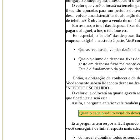
obrigação começa agora, antes de abrir 
O valor que você colocará na terceira gavet
fixas são apuradas para um período de te
desenvolver uma sistemática de alocação de
de telefone? É obvio que a venda de um úni
Em resumo, o total das despesas fixas de u
pagar o aluguel, a luz, o telefone etc.
Em especial, o "rateio" das despesas fixas
empresa, exigirá um estudo à parte. Você com
Que as receitas de vendas darão cob
Que o volume de despesas fixas d
gasto em despesas fixas realmente 
Este é o fundamento da produtivida
Então, a obrigação de conhecer e de dom
Você somente saberá lidar com despesas fix
"NEGÓCIO ESCOLHIDO".
O valor que colocará na quarta gaveta será
que ficará vazia será esta.
Assim, a pergunta anterior vale também pa
Quanto cada produto vendido dever
Esta pergunta tem resposta fácil quando ex
você conseguirá definir a resposta mais ade
conhecer e dominar todos os seus cu