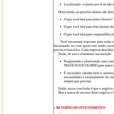
Localização - o ponto por si só não 
Deste modo, as questões abaixo são decis
O que você fará para atrair clientes?
O que você fará para tirar clientes d
O que você fará para compartilhar c
Você encontrará respostas para todas est
fracassando ou com quem está tendo sucess
precisa ir buscá-los. Cada empresa descobre u
Então, de novo chamamos sua atenção:
Pesquisando e observando seus conc
NEGÓCIO ESCOLHIDO para maior atr
É necessário estudar bem o assunto 
necessidades e encantamento de clien
sempre que precisar.
Então, nossa conclusão é que o negócio "
Mas a marca de sucesso deste negócio é o 
» RETORNO DO INVESTIMENTO