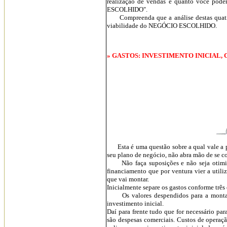
realização de vendas e quanto você pod
ESCOLHIDO".
Compreenda que a análise destas quatro qu
viabilidade do NEGÓCIO ESCOLHIDO.
» GASTOS: INVESTIMENTO INICIAL, 
Esta é uma questão sobre a qual vale a pe
seu plano de negócio, não abra mão de se co
Não faça suposições e não seja otimista 
financiamento que por ventura vier a util
que vai montar.
Inicialmente separe os gastos conforme três
Os valores despendidos para a montagem
investimento inicial.
Daí para frente tudo que for necessário pa
são despesas comerciais. Custos de operaç