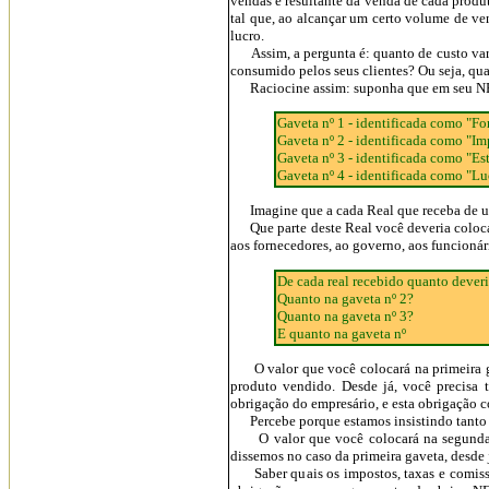
vendas é resultante da venda de cada produt
tal que, ao alcançar um certo volume de ven
lucro.
Assim, a pergunta é: quanto de custo variá
consumido pelos seus clientes? Ou seja, qua
Raciocine assim: suponha que em seu NEG
Gaveta nº 1 - identificada como "Fo
Gaveta nº 2 - identificada como "I
Gaveta nº 3 - identificada como "Es
Gaveta nº 4 - identificada como "Lu
Imagine que a cada Real que receba de um 
Que parte deste Real você deveria colocar 
aos fornecedores, ao governo, aos funcionári
De cada real recebido quanto deveri
Quanto na gaveta nº 2?
Quanto na gaveta nº 3?
E quanto na gaveta nº
O valor que você colocará na primeira ga
produto vendido. Desde já, você precisa t
obrigação do empresário, e esta obrigação c
Percebe porque estamos insistindo tanto
O valor que você colocará na segunda ga
dissemos no caso da primeira gaveta, desde j
Saber quais os impostos, taxas e comissõ