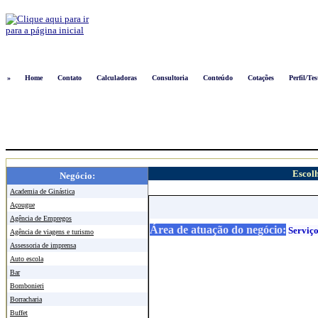
Logon
»
Home
Contato
Calculadoras
Consultoria
Conteúdo
Cotações
Perfil/Tes
Escolh
Negócio:
Academia de Ginástica
Açougue
Agência de Empregos
Área de atuação do negócio:
Serviço
Agência de viagens e turismo
Assessoria de imprensa
Auto escola
Bar
Bombonieri
Borracharia
Buffet