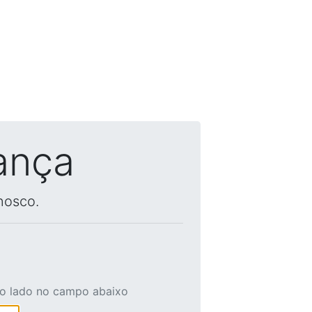
ança
nosco.
ao lado no campo abaixo