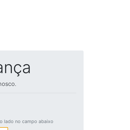
ança
nosco.
ao lado no campo abaixo