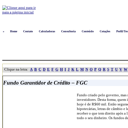
Logon
»
Home
Contato
Calculadoras
Consultoria
Conteúdo
Cotações
Perfil/Tes
Clique na letra:
A
B
C
D
E
F
G
H
I
J
K
L
M
N
O
P
Q
R
S
T
U
V
W
Fundo Garantidor de Crédito – FGC
Fundo criado pelo governo, mas 
investidores. Desta forma, quem
hoje é de R$60 mil. Estão segura
hipotecárias, letras de câmbio e 
receber o que tem direito após a 
todo o seu dinheiro. Os fundos d