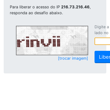
Para liberar o acesso
do IP
216.73.216.46
,
responda ao desafio abaixo.
Digite 
lado no
[trocar imagem]