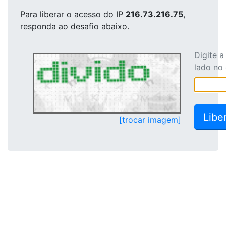
Para liberar o acesso
do IP
216.73.216.75
,
responda ao desafio abaixo.
Digite 
lado no
[trocar imagem]