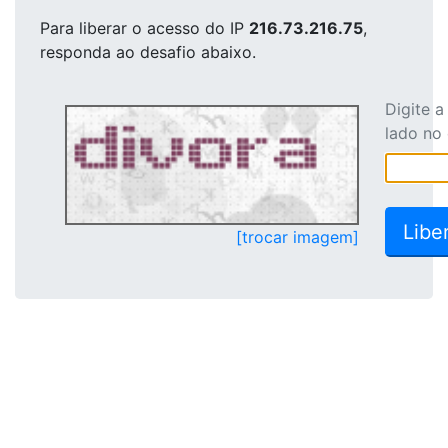
Para liberar o acesso
do IP
216.73.216.75
,
responda ao desafio abaixo.
Digite 
lado no
[trocar imagem]