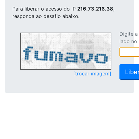
Para liberar o acesso
do IP
216.73.216.38
,
responda ao desafio abaixo.
Digite 
lado no
[trocar imagem]