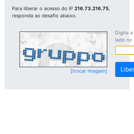
Para liberar o acesso
do IP
216.73.216.75
,
responda ao desafio abaixo.
Digite 
lado no
[trocar imagem]