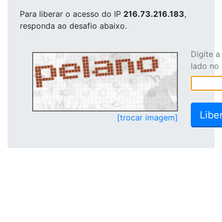
Para liberar o acesso
do IP
216.73.216.183
,
responda ao desafio abaixo.
Digite 
lado no
[trocar imagem]