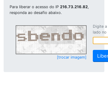
Para liberar o acesso
do IP
216.73.216.82
,
responda ao desafio abaixo.
Digite 
lado no
[trocar imagem]