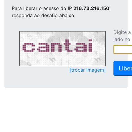
Para liberar o acesso
do IP
216.73.216.150
,
responda ao desafio abaixo.
Digite 
lado no
[trocar imagem]