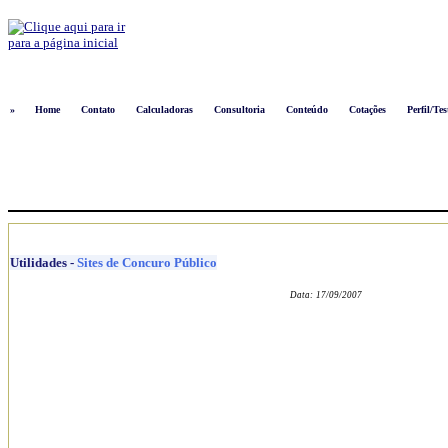
Logon
»
Home
Contato
Calculadoras
Consultoria
Conteúdo
Cotações
Perfil/Tes
Utilidades
-
Sites de Concuro Público
Data:
17/09/2007