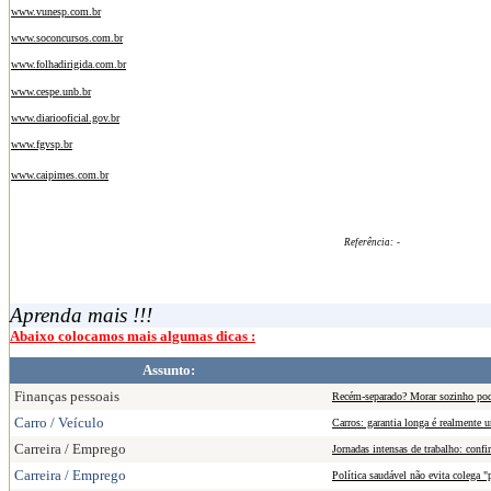
www.vunesp.com.br
www.soconcursos.com.br
www.folhadirigida.com.br
www.cespe.unb.br
www.diariooficial.gov.br
www.fgvsp.br
www.caipimes.com.br
Referência:
-
Aprenda mais !!!
Abaixo colocamos mais algumas dicas :
Assunto:
Finanças pessoais
Recém-separado? Morar sozinho pode
Carro / Veículo
Carros: garantia longa é realmente
Carreira / Emprego
Jornadas intensas de trabalho: confi
Carreira / Emprego
Política saudável não evita colega "