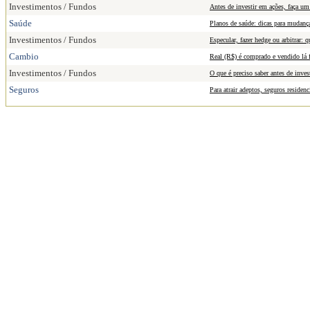
Investimentos / Fundos
Antes de investir em ações, faça um
Saúde
Planos de saúde: dicas para mudança
Investimentos / Fundos
Especular, fazer hedge ou arbitrar: 
Cambio
Real (R$) é comprado e vendido lá 
Investimentos / Fundos
O que é preciso saber antes de inve
Seguros
Para atrair adeptos, seguros residen