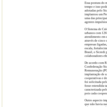
Essa postura do 
tempo e isso pod
adotadas pelo Sic
implantou um Pro
uma das principa
agentes impulsio
O Sistema de Cré
urbanos com 126 
atendimento em de
através de cinco 
empresas ligadas
escala, fortaleci
Brasil, o Sicredi
colaboradores efe
De acordo com Ri
Confederação Sic
Remuneração (PCR
implantação de u
cooperativas e d
foi solicitada pe
fosse estendida t
caracterizada pel
pois cada cooper
Outro aspecto imp
que não havia na