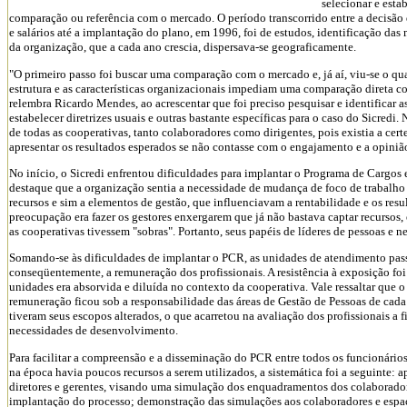
selecionar e esta
comparação ou referência com o mercado. O período transcorrido entre a decisão
e salários até a implantação do plano, em 1996, foi de estudos, identificação das
da organização, que a cada ano crescia, dispersava-se geograficamente.
"O primeiro passo foi buscar uma comparação com o mercado e, já aí, viu-se o qu
estrutura e as características organizacionais impediam uma comparação direta c
relembra Ricardo Mendes, ao acrescentar que foi preciso pesquisar e identificar a
estabelecer diretrizes usuais e outras bastante específicas para o caso do Sicredi
de todas as cooperativas, tanto colaboradores como dirigentes, pois existia a ce
apresentar os resultados esperados se não contasse com o engajamento e a opinião d
No início, o Sicredi enfrentou dificuldades para implantar o Programa de Cargos
destaque que a organização sentia a necessidade de mudança de foco de trabalho
recursos e sim a elementos de gestão, que influenciavam a rentabilidade e os resu
preocupação era fazer os gestores enxergarem que já não bastava captar recursos, 
as cooperativas tivessem "sobras". Portanto, seus papéis de líderes de pessoas e n
Somando-se às dificuldades de implantar o PCR, as unidades de atendimento passa
conseqüentemente, a remuneração dos profissionais. A resistência à exposição fo
unidades era absorvida e diluída no contexto da cooperativa. Vale ressaltar que
remuneração ficou sob a responsabilidade das áreas de Gestão de Pessoas de cada
tiveram seus escopos alterados, o que acarretou na avaliação dos profissionais a 
necessidades de desenvolvimento.
Para facilitar a compreensão e a disseminação do PCR entre todos os funcionário
na época havia poucos recursos a serem utilizados, a sistemática foi a seguinte: 
diretores e gerentes, visando uma simulação dos enquadramentos dos colaboradores
implantação do processo; demonstração das simulações aos colaboradores e espaç