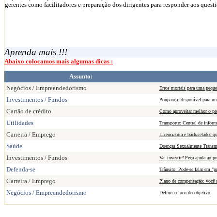
gerentes como facilitadores e preparação dos dirigentes para responder aos ques
Aprenda mais !!!
Abaixo colocamos mais algumas dicas :
Assunto:
Negócios / Empreendedorismo
Erros mortais para uma pequ
Investimentos / Fundos
Poupança: disponível para m
Cartão de crédito
Como aproveitar melhor o pro
Utilidades
Transporte: Central de infor
Carreira / Emprego
Licenciatura e bacharelado: q
Saúde
Doenças Sexualmente Transm
Investimentos / Fundos
Vai investir? Peça ajuda ao p
Defenda-se
Trânsito: Pode-se falar em "p
Carreira / Emprego
Plano de compensação: você s
Negócios / Empreendedorismo
Definir o foco do objetivo