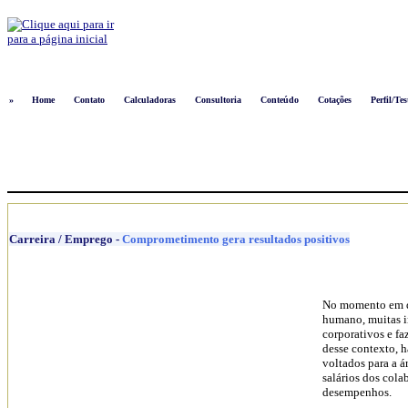
Logon
»
Home
Contato
Calculadoras
Consultoria
Conteúdo
Cotações
Perfil/Tes
Carreira / Emprego
-
Comprometimento gera resultados positivos
No momento em qu
humano, muitas in
corporativos e fa
desse contexto, 
voltados para a á
salários dos col
desempenhos.