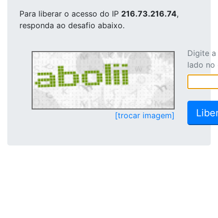
Para liberar o acesso
do IP
216.73.216.74
,
responda ao desafio abaixo.
Digite 
lado no
[trocar imagem]