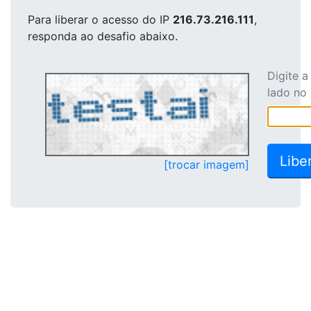
Para liberar o acesso
do IP
216.73.216.111
,
responda ao desafio abaixo.
Digite 
lado no
[trocar imagem]