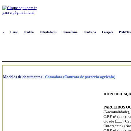
Logon
»
Home
Contato
Calculadoras
Consultoria
Conteúdo
Cotações
Perfil/Tes
Modelos de documentos
-
Comodato (Contrato de parceria agrícola)
IDENTIFICAÇ
PARCEIROS O
(Nacionalidade), (
C.P.F. nº (xxx), r
cidade (xxx), Cep
Outorgante), (Nac
C.P.F. nº (xxx), 