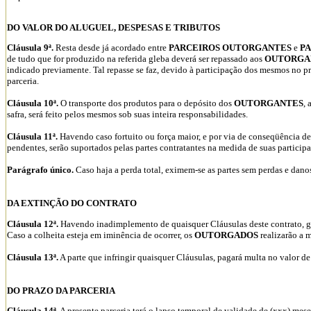
DO VALOR DO ALUGUEL, DESPESAS E TRIBUTOS
Cláusula 9ª.
Resta desde já acordado entre
PARCEIROS OUTORGANTES
e
P
de tudo que for produzido na referida gleba deverá ser repassado aos
OUTORGA
indicado previamente. Tal repasse se faz, devido à participação dos mesmos no pro
parceria.
Cláusula 10ª.
O transporte dos produtos para o depósito dos
OUTORGANTES
, 
safra, será feito pelos mesmos sob suas inteira responsabilidades.
Cláusula 11ª.
Havendo caso fortuito ou força maior, e por via de conseqüência de
pendentes, serão suportados pelas partes contratantes na medida de suas partici
Parágrafo único.
Caso haja a perda total, eximem-se as partes sem perdas e dan
DA EXTINÇÃO DO CONTRATO
Cláusula 12ª.
Havendo inadimplemento de quaisquer Cláusulas deste contrato, gera
Caso a colheita esteja em iminência de ocorrer, os
OUTORGADOS
realizarão a 
Cláusula 13ª.
A parte que infringir quaisquer Cláusulas, pagará multa no valor de
DO PRAZO DA PARCERIA
Cláusula 14ª.
A presente parceria terá o lapso temporal de validade de (xxx) meses