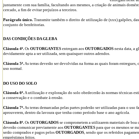
juntamente com sua família, facultando aos mesmos, a criação de animais domést
cercado, a fim de evitar prejuízos a terceiros.
Parágrafo único.
Transmite também o direito de utilização de (xxx) galpões, das
conjunto de benfeitorias.
DAS CONDIÇÕES DA GLEBA
Cláusula 4ª.
Os
OUTORGANTES
entregam aos
OUTORGADOS
nesta data, a g
devidamente apta a ser utilizada, sem quaisquer outros adendos.
Cláusula 5ª.
As terras deverão ser devolvidas na forma as quais foram entregues, 
uso normal.
DO USO DO SOLO
Cláusula 6ª.
A utilização e exploração do solo obedecerão às normas técnicas es
a conservação e o combate à erosão.
Cláusula 7ª.
As terras demarcadas pelas partes poderão ser utilizadas para o uso fa
aprouverem, dentro da lavoura que tenha como período base o ano agrícola.
Cláusula 8ª.
Os
OUTORGADOS
se comprometem a utilizarem materiais de boa q
deverão comunicar previamente aos
OUTORGANTES
para que os mesmos se man
serão comprados e pagos pelos
OUTORGADOS
, sendo que os referidos pagame
empréstimos feitos.