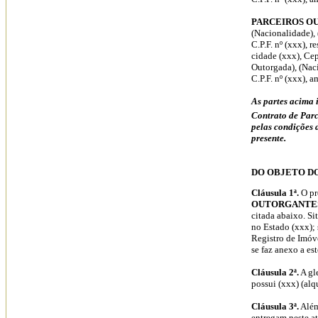
PARCEIROS O
(Nacionalidade), (
C.P.F. nº (xxx), r
cidade (xxx), Cep
Outorgada), (Naci
C.P.F. nº (xxx), 
As partes acima i
Contrato de Parc
pelas condições 
presente.
DO OBJETO D
Cláusula 1ª.
O pr
OUTORGANTE
citada abaixo. Si
no Estado (xxx); 
Registro de Imóv
se faz anexo a es
Cláusula 2ª.
A gle
possui (xxx) (alq
Cláusula 3ª.
Além
entregam neste a