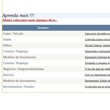
Aprenda mais !!!
Abaixo colocamos mais algumas dicas :
Assunto:
Carro / Veículo
Carro novo: do sonho ao 
Saúde
A digestão começa pela b
Filhos
Dia das Crianças: presen
Carreira / Emprego
Desempenho profissional:
Modelos de documentos
Instrumento Particular de
Carreira / Emprego
Preparação e segurança ga
Negócios / Empreendedorismo
O que não fazer em gestã
Imóveis
Erros no planejamento da
Modelos de documentos
Requerimento: Pedido de
Investimentos / Fundos
Os dez erros que os inve