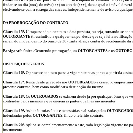
findar-se no dia (xxx), do mês (xxx) no ano de (xxx), data a qual o imóvel deverá
efetivando-se com a entrega das chaves, independentemente de aviso ou qualquer 
DA PRORROGAÇÃO DO CONTRATO
Cláusula 15ª.
Ultrapassando o contrato a data prevista, ou seja, tornando-se con
OUTORGANTES
, rescindí-lo a qualquer tempo, desde que seja feita notificação
saírem do imóvel dentro do prazo de 30 (trinta) dias, a contar do recebimento da 
Parágarafo único.
Ocorrendo prorrogação, os
OUTORGANTES
e os
OUTORG
DISPOSIÇÕES GERAIS
Cláusula 16ª.
O presente contrato passa a vigorar entre as partes a partir da assi
Cláusula 17ª.
Resta desde já vedada aos
OUTORGADOS
a cessão, o empréstimo,
presente contrato, bem como modificar a destinação do mesmo.
Cláusula 18ª.
Os
OUTROGADOS
se eximem desde já por quaisquer ônus que ven
contraídas pelos mesmos e que onerem as partes que lhes são inerentes.
Cláusula 19ª.
As benfeitorias úteis e necessárias realizadas pelos
OUTORGADO
indenizadas pelos
OUTORGANTES
, findo o referido contrato.
Cláusula 20ª.
Aplica-se complementarmente a este, toda legislação vigente no pa
instrumento.