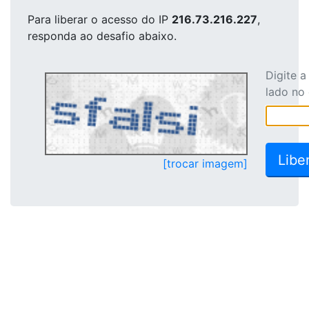
Para liberar o acesso
do IP
216.73.216.227
,
responda ao desafio abaixo.
Digite 
lado no
[trocar imagem]