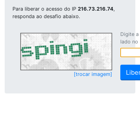
Para liberar o acesso
do IP
216.73.216.74
,
responda ao desafio abaixo.
Digite 
lado no
[trocar imagem]