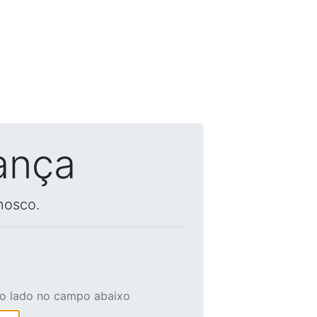
ança
nosco.
ao lado no campo abaixo