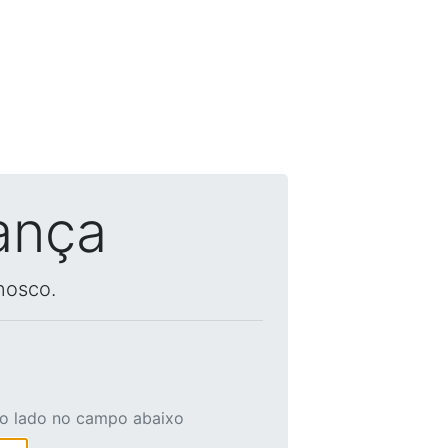
ança
nosco.
ao lado no campo abaixo