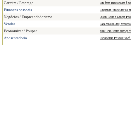
Carreira / Emprego
Em áreas relacionadas à sa
Finanças pessoais
Poupador, investidor ou a
Negócios / Empreendedorismo
Quem Perde a Cabeça Pode
Vendas
Para consumidor, vendedor
Economizar / Poupar
VoIP: Pro Teste: serviço 
Aposentadoria
Previdência Privada: você 