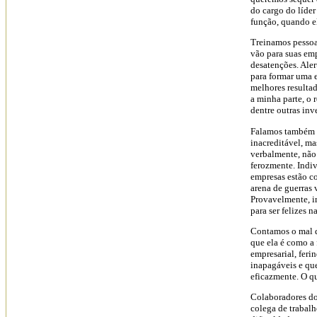
do cargo do líde
função, quando el
Treinamos pessoas
vão para suas em
desatenções. Ale
para formar uma e
melhores resulta
a minha parte, o 
dentre outras inv
Falamos também s
inacreditável, ma
verbalmente, não
ferozmente. Indiv
empresas estão c
arena de guerras 
Provavelmente, i
para ser felizes 
Contamos o mal q
que ela é como a
empresarial, fer
inapagáveis e qu
eficazmente. O q
Colaboradores do
colega de trabal