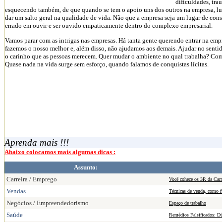
dificuldades, tra
esquecendo também, de que quando se tem o apoio uns dos outros na empresa, lug
dar um salto geral na qualidade de vida. Não que a empresa seja um lugar de cons
errado em ouvir e ser ouvido empaticamente dentro do complexo empresarial.
Vamos parar com as intrigas nas empresas. Há tanta gente querendo entrar na emp
fazemos o nosso melhor e, além disso, não ajudamos aos demais. Ajudar no sentid
o carinho que as pessoas merecem. Quer mudar o ambiente no qual trabalha? Com
Quase nada na vida surge sem esforço, quando falamos de conquistas lícitas.
Aprenda mais !!!
Abaixo colocamos mais algumas dicas :
Assunto:
Carreira / Emprego
Você cohece os 3R da Carr
Vendas
Técnicas de venda, como 
Negócios / Empreendedorismo
Espaço de trabalho
Saúde
Remédios Falsificados: Dú