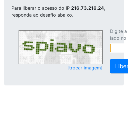
Para liberar o acesso
do IP
216.73.216.24
,
responda ao desafio abaixo.
Digite 
lado no
[trocar imagem]